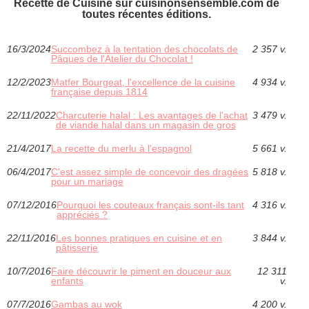
Recette de Cuisine sur cuisinonsensemble.com de
toutes récentes éditions.
16/3/2024
Succombez à la tentation des chocolats de
2 357 v.
Pâques de l'Atelier du Chocolat !
12/2/2023
Matfer Bourgeat, l'excellence de la cuisine
4 934 v.
française depuis 1814
22/11/2022
Charcuterie halal : Les avantages de l'achat
3 479 v.
de viande halal dans un magasin de gros
21/4/2017
La recette du merlu à l'espagnol
5 661 v.
06/4/2017
C'est assez simple de concevoir des dragées
5 818 v.
pour un mariage
07/12/2016
Pourquoi les couteaux français sont-ils tant
4 316 v.
appréciés ?
22/11/2016
Les bonnes pratiques en cuisine et en
3 844 v.
pâtisserie
10/7/2016
Faire découvrir le piment en douceur aux
12 311
enfants
v.
07/7/2016
Gambas au wok
4 200 v.