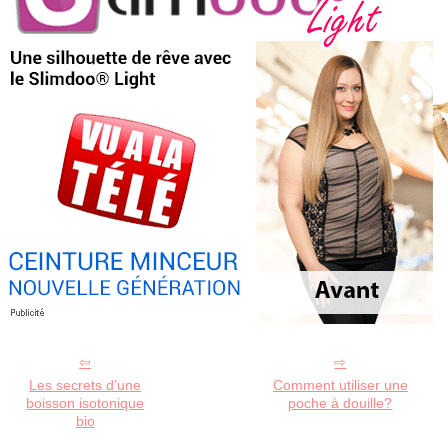
Les secrets d’une
Comment utiliser une
boisson isotonique
poche à douille?
bio