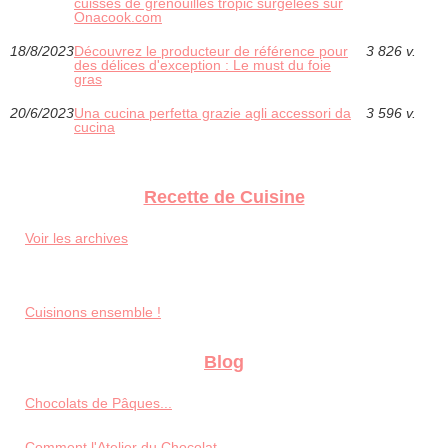
cuisses de grenouilles tropic surgelées sur
Onacook.com
18/8/2023
Découvrez le producteur de référence pour
3 826 v.
des délices d'exception : Le must du foie
gras
20/6/2023
Una cucina perfetta grazie agli accessori da
3 596 v.
cucina
Recette de Cuisine
Voir les archives
Cuisinons ensemble !
Blog
Chocolats de Pâques...
Comment l'Atelier du Chocolat...