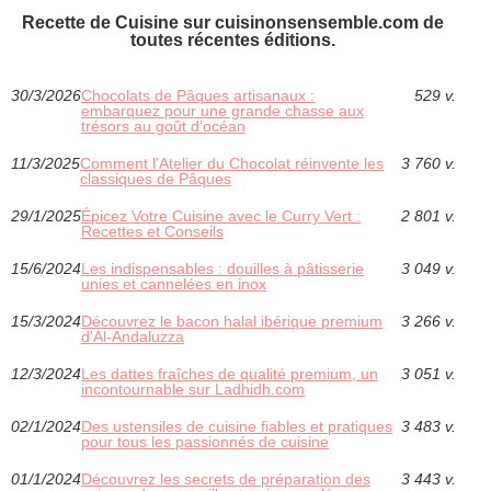
Recette de Cuisine sur cuisinonsensemble.com de
toutes récentes éditions.
30/3/2026
Chocolats de Pâques artisanaux :
529 v.
embarquez pour une grande chasse aux
trésors au goût d’océan
11/3/2025
Comment l'Atelier du Chocolat réinvente les
3 760 v.
classiques de Pâques
29/1/2025
Épicez Votre Cuisine avec le Curry Vert :
2 801 v.
Recettes et Conseils
15/6/2024
Les indispensables : douilles à pâtisserie
3 049 v.
unies et cannelées en inox
15/3/2024
Découvrez le bacon halal ibérique premium
3 266 v.
d'Al-Andaluzza
12/3/2024
Les dattes fraîches de qualité premium, un
3 051 v.
incontournable sur Ladhidh.com
02/1/2024
Des ustensiles de cuisine fiables et pratiques
3 483 v.
pour tous les passionnés de cuisine
01/1/2024
Découvrez les secrets de préparation des
3 443 v.