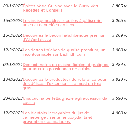
29/1/2025
Épicez Votre Cuisine avec le Curry Vert :
2 805 v.
Recettes et Conseils
15/6/2024
Les indispensables : douilles à pâtisserie
3 055 v.
unies et cannelées en inox
15/3/2024
Découvrez le bacon halal ibérique premium
3 269 v.
d'Al-Andaluzza
12/3/2024
Les dattes fraîches de qualité premium, un
3 060 v.
incontournable sur Ladhidh.com
02/1/2024
Des ustensiles de cuisine fiables et pratiques
3 484 v.
pour tous les passionnés de cuisine
18/8/2023
Découvrez le producteur de référence pour
3 829 v.
des délices d'exception : Le must du foie
gras
20/6/2023
Una cucina perfetta grazie agli accessori da
3 598 v.
cucina
12/5/2023
Les bienfaits incroyables du jus de
4 000 v.
canneberge : santé, antioxydants et
prévention des maladies.