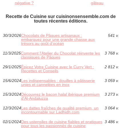
négative ?
gâteau
Recette de Cuisine sur cuisinonsensemble.com de
toutes récentes éditions.
30/3/2026
Chocolats de Pâques artisanaux :
541 v.
embarquez pour une grande chasse aux
trésors au goût d’océan
11/3/2025
Comment l'Atelier du Chocolat réinvente les
3 768 v.
classiques de Pâques
29/1/2025
Épicez Votre Cuisine avec le Curry Vert :
2 812 v.
Recettes et Conseils
15/6/2024
Les indispensables : douilles à pâtisserie
3 059 v.
unies et cannelées en inox
15/3/2024
Découvrez le bacon halal ibérique premium
3 273 v.
d'Al-Andaluzza
12/3/2024
Les dattes fraîches de qualité premium, un
3 064 v.
incontournable sur Ladhidh.com
02/1/2024
Des ustensiles de cuisine fiables et pratiques
3 486 v.
pour tous les passionnés de cuisine