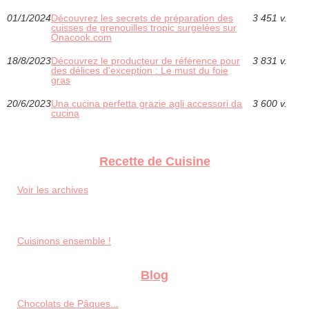
01/1/2024
Découvrez les secrets de préparation des
3 451 v.
cuisses de grenouilles tropic surgelées sur
Onacook.com
18/8/2023
Découvrez le producteur de référence pour
3 831 v.
des délices d'exception : Le must du foie
gras
20/6/2023
Una cucina perfetta grazie agli accessori da
3 600 v.
cucina
Recette de Cuisine
Voir les archives
Cuisinons ensemble !
Blog
Chocolats de Pâques...