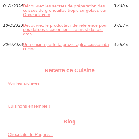
01/1/2024
Découvrez les secrets de préparation des
3 440 v.
cuisses de grenouilles tropic surgelées sur
Onacook.com
18/8/2023
Découvrez le producteur de référence pour
3 823 v.
des délices d'exception : Le must du foie
gras
20/6/2023
Una cucina perfetta grazie agli accessori da
3 592 v.
cucina
Recette de Cuisine
Voir les archives
Cuisinons ensemble !
Blog
Chocolats de Pâques...