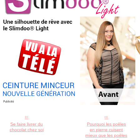
Se faire livrer du
Pourquoi les poêles
chocolat chez soi
en pierre cuisent
mieux que les poêles