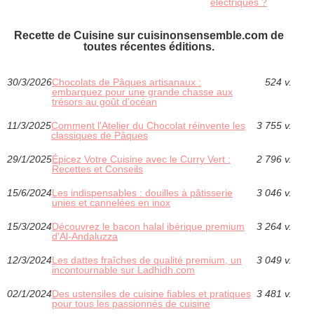
électriques ?
Recette de Cuisine sur cuisinonsensemble.com de
toutes récentes éditions.
30/3/2026
Chocolats de Pâques artisanaux :
524 v.
embarquez pour une grande chasse aux
trésors au goût d’océan
11/3/2025
Comment l'Atelier du Chocolat réinvente les
3 755 v.
classiques de Pâques
29/1/2025
Épicez Votre Cuisine avec le Curry Vert :
2 796 v.
Recettes et Conseils
15/6/2024
Les indispensables : douilles à pâtisserie
3 046 v.
unies et cannelées en inox
15/3/2024
Découvrez le bacon halal ibérique premium
3 264 v.
d'Al-Andaluzza
12/3/2024
Les dattes fraîches de qualité premium, un
3 049 v.
incontournable sur Ladhidh.com
02/1/2024
Des ustensiles de cuisine fiables et pratiques
3 481 v.
pour tous les passionnés de cuisine