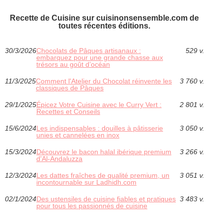
Recette de Cuisine sur cuisinonsensemble.com de
toutes récentes éditions.
30/3/2026
Chocolats de Pâques artisanaux :
529 v.
embarquez pour une grande chasse aux
trésors au goût d’océan
11/3/2025
Comment l'Atelier du Chocolat réinvente les
3 760 v.
classiques de Pâques
29/1/2025
Épicez Votre Cuisine avec le Curry Vert :
2 801 v.
Recettes et Conseils
15/6/2024
Les indispensables : douilles à pâtisserie
3 050 v.
unies et cannelées en inox
15/3/2024
Découvrez le bacon halal ibérique premium
3 266 v.
d'Al-Andaluzza
12/3/2024
Les dattes fraîches de qualité premium, un
3 051 v.
incontournable sur Ladhidh.com
02/1/2024
Des ustensiles de cuisine fiables et pratiques
3 483 v.
pour tous les passionnés de cuisine