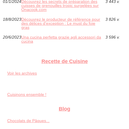
01/1/2024
Découvrez les secrets de préparation des
3 443 v.
cuisses de grenouilles tropic surgelées sur
Onacook.com
18/8/2023
Découvrez le producteur de référence pour
3 826 v.
des délices d'exception : Le must du foie
gras
20/6/2023
Una cucina perfetta grazie agli accessori da
3 596 v.
cucina
Recette de Cuisine
Voir les archives
Cuisinons ensemble !
Blog
Chocolats de Pâques...