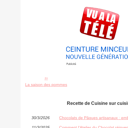
La saison des pommes
Recette de Cuisine sur cuis
30/3/2026
Chocolats de Pâques artisanaux : em
11/3/2025
Comment l'Atelier du Chocolat réinve