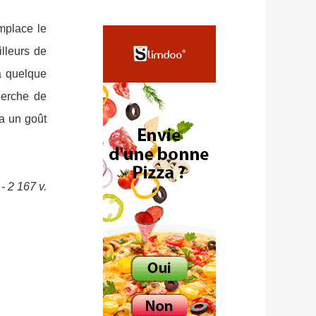
mplace le
lleurs de
 a quelque
herche de
a un goût
- 2 167 v.