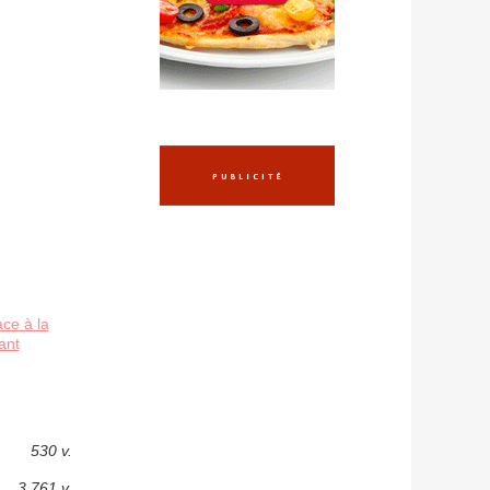
ace à la
ant
530 v.
3 761 v.