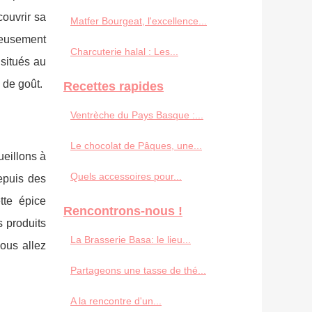
couvrir sa
Matfer Bourgeat, l'excellence...
reusement
Charcuterie halal : Les...
situés au
 de goût.
Recettes rapides
Ventrèche du Pays Basque :...
Le chocolat de Pâques, une...
eillons à
Quels accessoires pour...
depuis des
tte épice
Rencontrons-nous !
 produits
La Brasserie Basa: le lieu...
vous allez
Partageons une tasse de thé...
A la rencontre d'un...