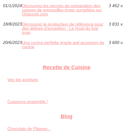
01/1/2024
Découvrez les secrets de préparation des
3 452 v.
cuisses de grenouilles tropic surgelées sur
Onacook.com
18/8/2023
Découvrez le producteur de référence pour
3 831 v.
des délices d'exception : Le must du foie
gras
20/6/2023
Una cucina perfetta grazie agli accessori da
3 600 v.
cucina
Recette de Cuisine
Voir les archives
Cuisinons ensemble !
Blog
Chocolats de Pâques...