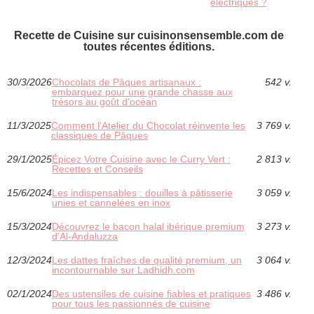
électriques ?
Recette de Cuisine sur cuisinonsensemble.com de
toutes récentes éditions.
30/3/2026
Chocolats de Pâques artisanaux :
542 v.
embarquez pour une grande chasse aux
trésors au goût d’océan
11/3/2025
Comment l'Atelier du Chocolat réinvente les
3 769 v.
classiques de Pâques
29/1/2025
Épicez Votre Cuisine avec le Curry Vert :
2 813 v.
Recettes et Conseils
15/6/2024
Les indispensables : douilles à pâtisserie
3 059 v.
unies et cannelées en inox
15/3/2024
Découvrez le bacon halal ibérique premium
3 273 v.
d'Al-Andaluzza
12/3/2024
Les dattes fraîches de qualité premium, un
3 064 v.
incontournable sur Ladhidh.com
02/1/2024
Des ustensiles de cuisine fiables et pratiques
3 486 v.
pour tous les passionnés de cuisine