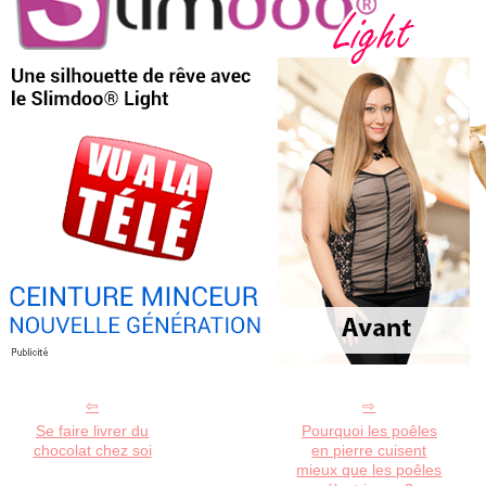
Se faire livrer du
Pourquoi les poêles
chocolat chez soi
en pierre cuisent
mieux que les poêles