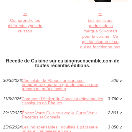
Comprendre les
Les meilleurs
différents types de
produits de la
cuisson
marque Silikomart
pour la cuisine : Ce
qui fonctionne et ce
qui ne fonctionne pas
Recette de Cuisine sur cuisinonsensemble.com de
toutes récentes éditions.
30/3/2026
Chocolats de Pâques artisanaux :
529 v.
embarquez pour une grande chasse aux
trésors au goût d’océan
11/3/2025
Comment l'Atelier du Chocolat réinvente les
3 760 v.
classiques de Pâques
29/1/2025
Épicez Votre Cuisine avec le Curry Vert :
2 801 v.
Recettes et Conseils
15/6/2024
Les indispensables : douilles à pâtisserie
3 050 v.
unies et cannelées en inox