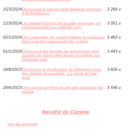
15/3/2024
Découvrez le bacon halal ibérique premium
3 266 v.
d'Al-Andaluzza
12/3/2024
Les dattes fraîches de qualité premium, un
3 051 v.
incontournable sur Ladhidh.com
02/1/2024
Des ustensiles de cuisine fiables et pratiques
3 483 v.
pour tous les passionnés de cuisine
01/1/2024
Découvrez les secrets de préparation des
3 443 v.
cuisses de grenouilles tropic surgelées sur
Onacook.com
18/8/2023
Découvrez le producteur de référence pour
3 826 v.
des délices d'exception : Le must du foie
gras
20/6/2023
Una cucina perfetta grazie agli accessori da
3 596 v.
cucina
Recette de Cuisine
Voir les archives